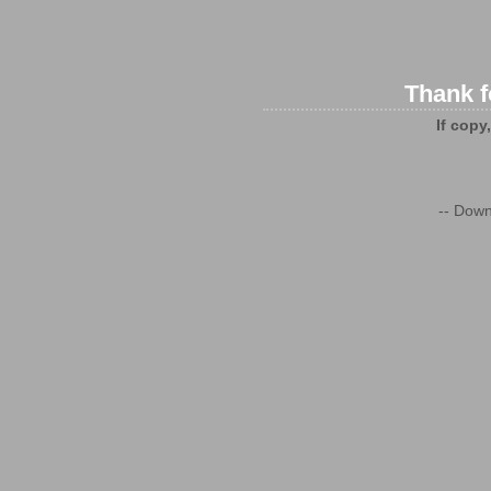
Thank f
If copy
-- Down