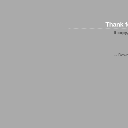
Thank f
If copy
-- Down