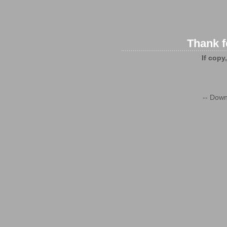
Thank f
If copy
-- Down