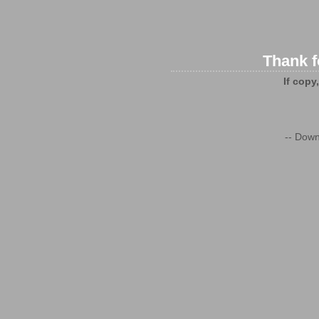
Thank f
If copy
-- Down