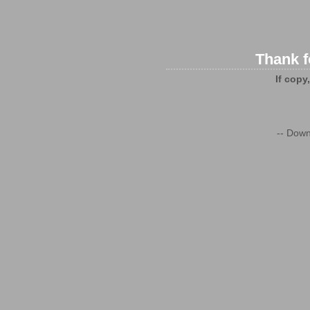
Thank f
If copy
-- Down