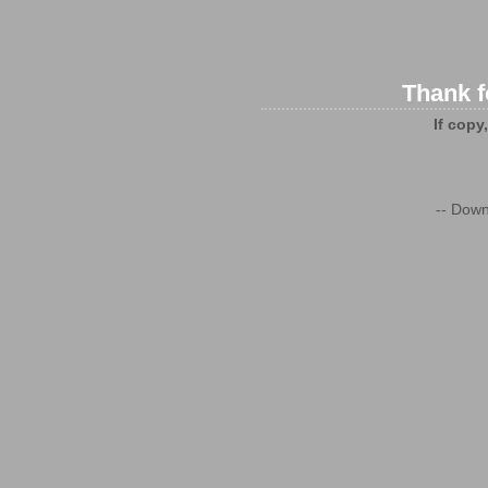
Thank f
If copy
-- Down