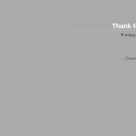
Thank f
If copy
-- Down