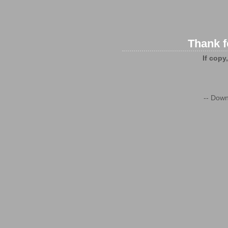
Thank f
If copy
-- Down