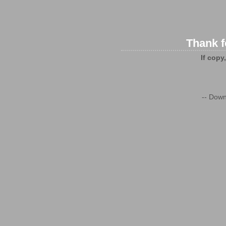
Thank f
If copy
-- Down