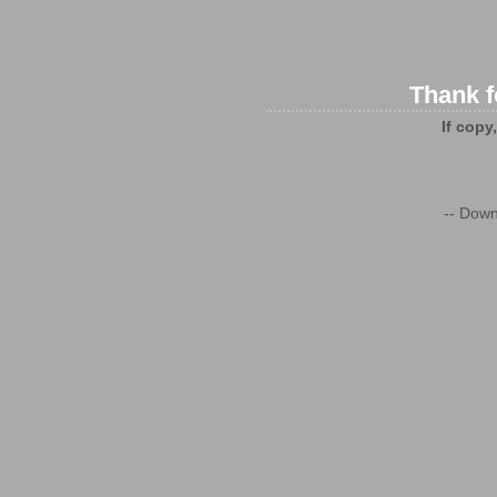
Thank f
If copy
-- Down