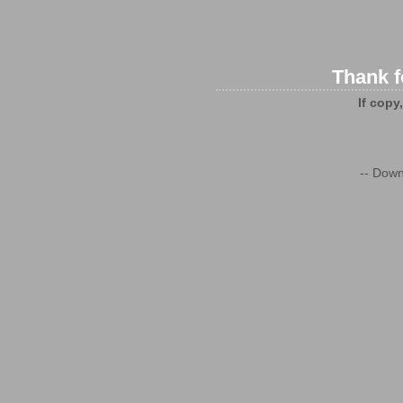
Thank f
If copy
-- Down