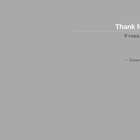
Thank f
If copy
-- Down