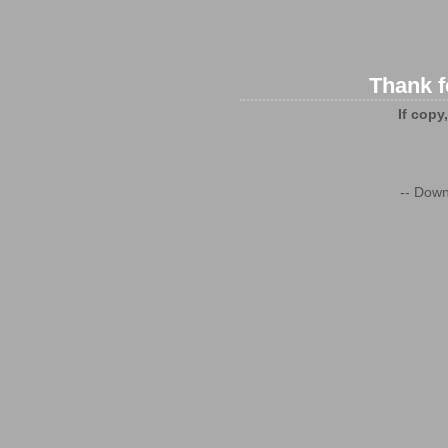
Thank f
If copy
-- Down