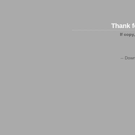
Thank f
If copy
-- Down