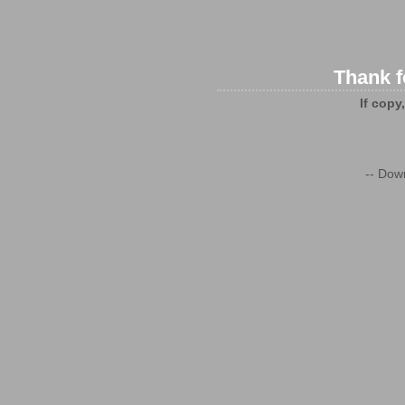
Thank f
If copy
-- Dow