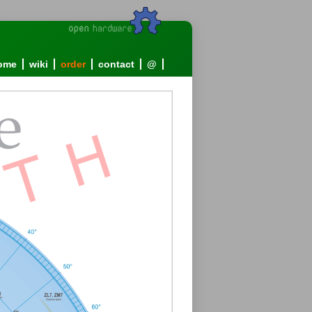
ome
wiki
order
contact
@