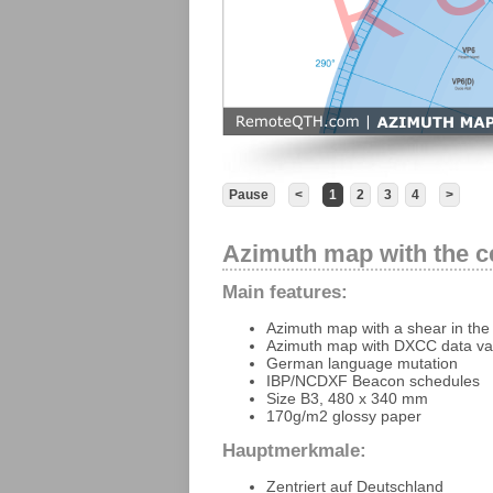
Pause
<
1
2
3
4
>
Azimuth map with the c
Main features:
Azimuth map with a shear in the
Azimuth map with DXCC data val
German language mutation
IBP/NCDXF Beacon schedules
Size B3, 480 x 340 mm
170g/m2 glossy paper
Hauptmerkmale:
Zentriert auf Deutschland